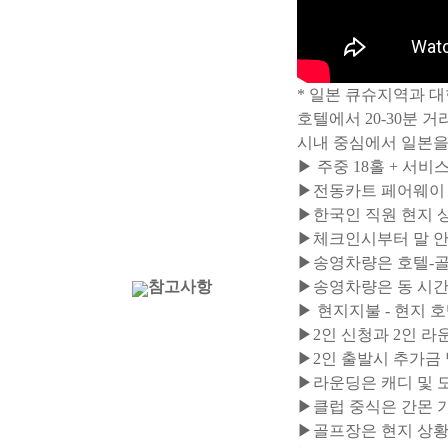
* 일본 큐슈지역과 
호텔에서 20-30분 
시내 중심에서 일본을
▶ 주중 18홀 + 서비
▶전동카트 페어웨이 
▶한국인 직원 현지 상
▶체크인시부터 말 안
▶송영차량은 호텔-골
참고사항
▶송영차량은 동 시간대
▶ 현지지불 - 현지 호
▶2인 신청과 2인 라
▶2인 출발시 추가금 발
▶라운딩은 캐디 및 
▶클럽 중식은 간몬 기
▶골프장은 현지 상황