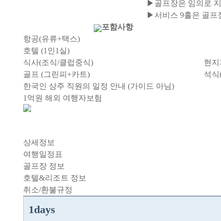
▶골프장은 임의로 지
▶서비스 9홀은 골프
포함사항
항공(유류+택스)
호텔 (1인1실)
식사(조식/클럽중식)
현지지
골프 (그린피+카트)
석식
한국인 상주 직원의 일정 안내 (가이드 아님)
1억원 해외 여행자보험
상세정보
여행일정표
골프장 정보
호텔&리조트 정보
취소/환불규정
1days