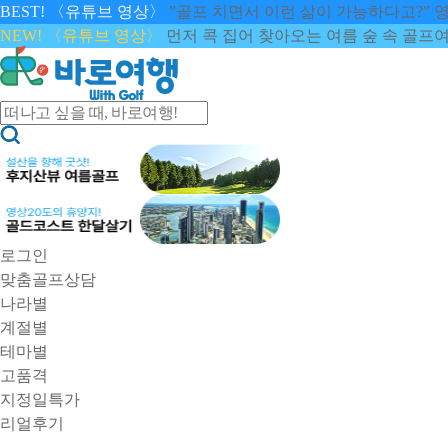
BEST! 〈유튜브 영상〉
”골프 치면서 이런 삶이 가능하다고?” 
NEW! 〈유튜브 영상〉
먼저 콕 집어 찾아오는 여름 숲 속 골프
로그인
맞춤골프상담
나라별
계절별
테마별
고품격
지정일특가
리얼후기