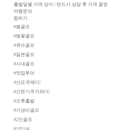
출발일별 가격 상이 / 반드시 상담 후 가격 결정
여행문의
찜하기
#
봄골프
#
벚꽃골프
#
큐슈골프
#
일본골프
#
시내골프
#
맛집투어
#
산요국제CC
#
간몬기쿠가와CC
#
오후출발
#
가성비골프
#
2인골프
#
1인1실