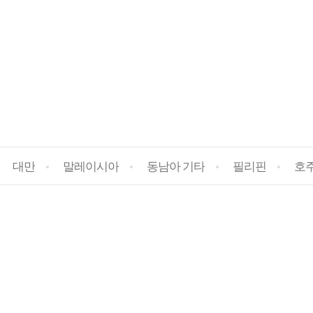
대만
말레이시아
동남아 기타
필리핀
호