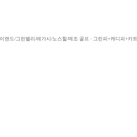
하이랜드/그린밸리/레가시/노스힐/메조 골프 · 그린피+캐디피+카트