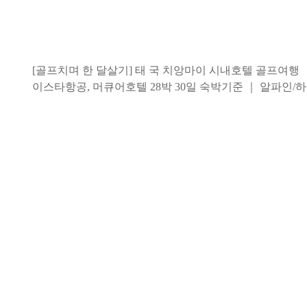
[골프치며 한 달살기] 태 국 치앙마이 시내호텔 골프여행
이스타항공, 머큐어호텔 28박 30일 숙박기준 ｜ 알파인/
여유롭게 즐기는 장기 체류 골프여행
4,600,000
원 부터~