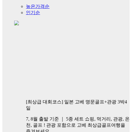
높은가격순
인기순
[최상급 대회코스] 일본 고베 명문골프+관광 3박4
일
7, 8월 출발 기준 ｜ 5종 세트 쇼핑, 먹거리, 관광, 온
천, 골프 ! 관광 포함으로 고베 최상급골프여행을
즐겨보세요.