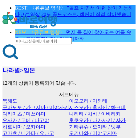
BEST! 〈유튜브 영상〉
”골프 치면서 이런 삶이 가능하
다고?” 영상 20도 골드코스트, 캡틴이 직접 살아봤습니
다
NEW! 〈유튜브 영상〉
먼저 콕 집어 찾아오는 여름 숲
속 골프여행지! 명문 가루이자와
나라별>일본
12개
의 상품이 등록되어 있습니다.
서브메뉴
북해도
아오모리 / 이와테
구마모토 / 가고시마 / 미야자키
시즈오카 / 후지산 / 하코네
다카마츠 / 마쓰야마
나리타 / 치바 / 이바라키
오사카 / 고베 / 나고야
후쿠오카 / 나가사키 / 사가
히로시마 / 오카야마
기타큐슈 / 오이타 / 벳부
고마츠 / 니가타 / 요나고
오키나와 / 미야코지마