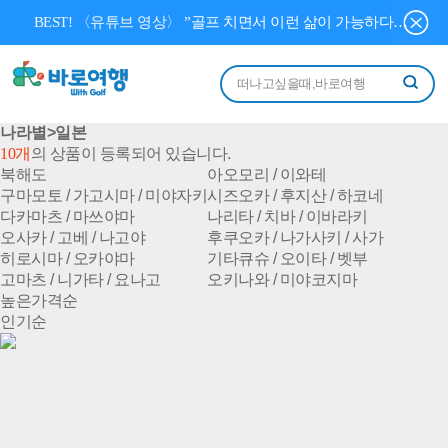
BEST! 〈유튜브 영상〉
”골프 치면서 이런 삶이 가능하다고?” 영상 20도 골드코스트, 캡틴이 직접 살아봤습니다
나라별>일본
10개
의 상품이 등록되어 있습니다.
북해도
아오모리 / 이와테
구마모토 / 가고시마 / 미야자키
시즈오카 / 후지산 / 하코네
다카마츠 / 마쓰야마
나리타 / 치바 / 이바라키
오사카 / 고베 / 나고야
후쿠오카 / 나가사키 / 사가
히로시마 / 오카야마
기타큐슈 / 오이타 / 벳부
고마츠 / 니가타 / 요나고
오키나와 / 미야코지마
높은가격순
인기순