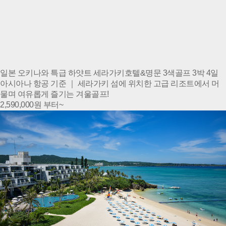
일본 오키나와 특급 하얏트 세라가키호텔&명문 3색골프 3박 4일
아시아나 항공 기준 ｜ 세라가키 섬에 위치한 고급 리조트에서 머
물며 여유롭게 즐기는 겨울골프!
2,590,000
원 부터~