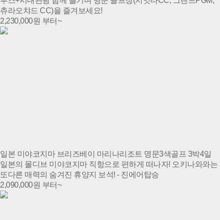
루즈+시내관광 함께 즐기며 명문 골프장(지앗타CC, 그랜드PGM,
츄라오챠드 CC)을 즐겨보세요!
2,230,000
원 부터~
일본 미야코지마 브리즈베이 마리나리조트 명문3색골프 3박4일
일본의 몰디브 미야코지마 직항으로 편하게 떠나자! 오키나와와는
또다른 매력의 숨겨진 휴양지 보석! - 진에어탑승
2,090,000
원 부터~