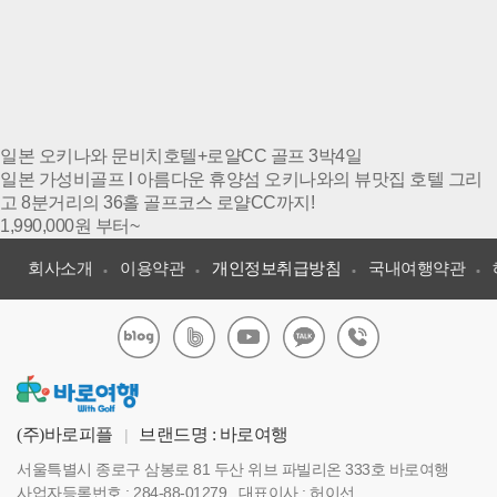
일본 오키나와 문비치호텔+로얄CC 골프 3박4일
일본 가성비골프 l 아름다운 휴양섬 오키나와의 뷰맛집 호텔 그리
고 8분거리의 36홀 골프코스 로얄CC까지!
1,990,000
원 부터~
회사소개
이용약관
개인정보취급방침
국내여행약관
(주)바로피플
브랜드명 : 바로여행
|
서울특별시 종로구 삼봉로 81 두산 위브 파빌리온 333호 바로여행
사업자등록번호 : 284-88-01279 , 대표이사 : 허이선